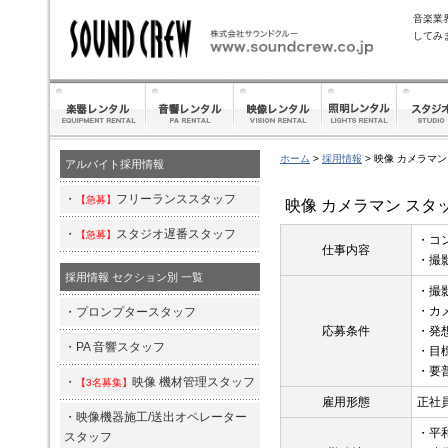
音楽業
してみ
ホーム
>
採用情報
>
映像 カメラマ
アルバイト採用情報
・
フリーランススタッフ
【急募】
映像 カメラマン スタ
・
スタジオ遅番スタッフ
【急募】
・コ
仕事内容
・撮
採用情報 セクション別 一覧
・撮
・カ
・
プロンプタースタッフ
応募条件
・発
・
PA 音響スタッフ
・目
・要
・
映像 機材管理スタッフ
【3名募集】
雇用形態
正社員
・
映像機器施工/送出オペレーター
・平和
スタッフ