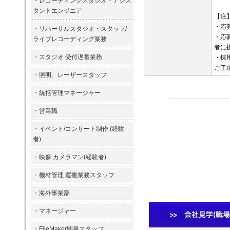
・
レコーディングスタジオ・アシス
タントエンジニア
【注
・応
・
リハーサルスタジオ・スタッフ/
・応
ライブレコーディング業務
者に
・
スタジオ 受付遅番業務
・採
ご了
・
照明、レーザースタッフ
・
統括管理マネージャー
・
営業職
・
イベント/コンサート制作 (経験
者)
・
映像 カメラマン(経験者)
・
機材管理 運搬業務スタッフ
・
海外事業部
・
マネージャー
・
FileMaker開発スタッフ