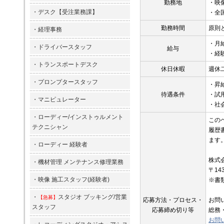
勤務地
・映像
・
デスク【受注業務課】
・全
勤務時間
原則と
・
経理事務
・月給
・
ドライバースタッフ
給与
・経
・
トランスポートデスク
休日休暇
週休
・
プロンプタースタッフ
・昇
待遇条件
・試用
・
マニピュレーター
・社
・
ローディー/インストゥルメント
この
テクニシャン
履歴
ます
・
ローディー 経験者
株式
・
機材管理 メンテナンス修理業務
〒14
・
映像 施工スタッフ(経験者)
※書
・
スタジオ ブッキング/営業
【急募】
応募方法・プロセス・
お問
スタッフ
応募締め切り等
総務・
お問